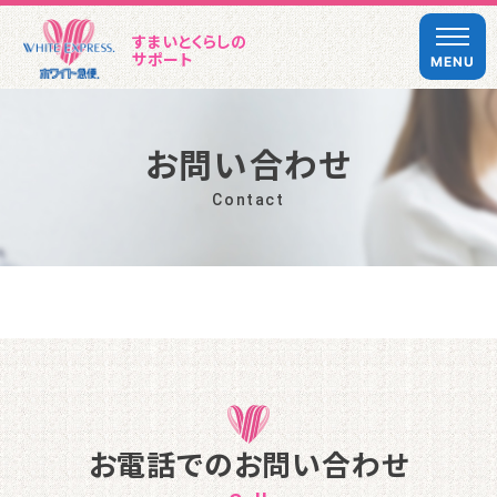
すまいとくらしの
サポート
MENU
お
問
い
合
わ
せ
C
o
n
t
a
c
t
お電話でのお問い合わせ